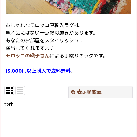
おしゃれなモロッコ直輸入ラグは、
量産品にはない一点物の趣きがあります。
あなたのお部屋をスタイリッシュに
演出してくれますよ♪
モロッコの織子さん
による手織りのラグです。
15,000円以上購入で送料無料
。
表示順変更
閉じる
22
件
サブカテゴリ
:
表示数
: