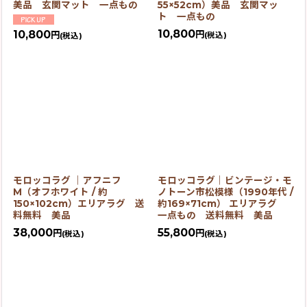
美品 玄関マット 一点もの
55×52cm）美品 玄関マッ
ト 一点もの
10,800
10,800
円
円
(税込)
(税込)
モロッコラグ ｜アフニフ
モロッコラグ｜ビンテージ・モ
M（オフホワイト / 約
ノトーン市松模様（1990年代 /
150×102cm）エリアラグ 送
約169×71cm） エリアラグ
料無料 美品
一点もの 送料無料 美品
38,000
55,800
円
円
(税込)
(税込)