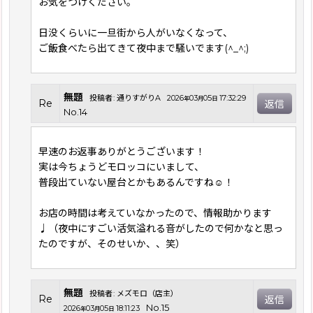
お気をつけください。
日没くらいに一旦街から人がいなくなって、
ご飯食べたら出てきて夜中まで騒いでます(^_^;)
無題
投稿者
:
通りすがりA
2026
03
05
17:32:29
年
月
日
Re
返信
No.14
早速のお返事ありがとうございます！
実は今ちょうどモロッコにいまして、
普段出ていない屋台とかもあるんですね☺︎！
お店の時間は考えていなかったので、情報助かります
♩（夜中にすごい活気溢れる音がしたので何かなと思っ
たのですが、そのせいか、、笑）
無題
投稿者
:
メズモロ（店主）
Re
返信
No.15
2026
03
05
18:11:23
年
月
日