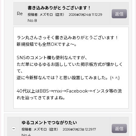
書き込みありがとうございます！
Re
返信
投稿者
:
メズモロ（店主）
2026
01
24
11:12:29
年
月
日
No.8
ラン丸さんさっそく書き込みありがとうございます！
新規投稿でも全然OKですよ〜。
SNSのコメント欄も便利なんですが、
ただ単にゆるゆるお話ししていた掲示板方式が懐かしく
て、
逆に今新鮮なんでは？と思い設置してみました。(^ ^;)
40代以上はBBS→mixi→Facebook→インスタ等の流
れを辿ってきてますよね。
ゆるコメントでつながりたい
返信
投稿者
:
メズモロ（店主）
2026
01
23
12:29:17
年
月
日
No.4