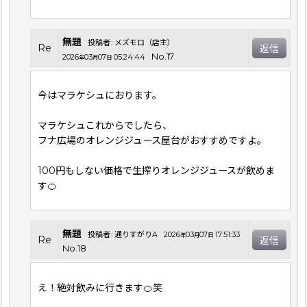
無題
投稿者
:
メズモロ（店主）
Re
返信
No.17
2026
03
07
05:24:44
年
月
日
今はマラケシュにおります。
マラケシュこれからでしたら、
フナ広場のオレンジジュース屋台がおすすめですよ。
100円もしない価格で生搾りオレンジジュースが飲めま
す🍊
無題
投稿者
:
通りすがりA
2026
03
07
17:51:33
年
月
日
Re
返信
No.18
え！絶対飲みに行きます🍊笑