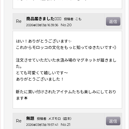
商品届きました🙇‍♀️✨
投稿者
:
こも
Re
返信
No.20
2026
03
13
16:39:36
年
月
日
はい！ありがとうございます✨
これからモロッコの文化をもっと知ってゆきたいです💨
注文させていただいた水汲み場のマグネットが届きまし
た。
とても可愛くて嬉しいです〜
ありがとうございました！
新たに買い付けされたアイテムたちも楽しみにしており
ます🌟
無題
投稿者
:
メズモロ（店主）
Re
返信
No.21
2026
03
13
19:57:41
年
月
日