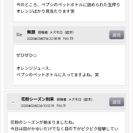
今のところ、ペプシのペットボトルに詰められた生搾り
オレンジばかり見当たります笑
無題
投稿者
:
メズモロ（店主）
Re
返信
No.19
2026
03
07
22:58:18
年
月
日
ぜひぜひ🍊
オレンジジュース、
ペプシのペットボトルに入ってますよね。笑
花粉シーズン到来
投稿者
:
メズモロ（店主）
返信
No.9
2026
02
22
10:02:19
年
月
日
花粉のシーズンが始まりましたね。
今日は目がかゆいだけでなく目の下がピクピク痙攣してい