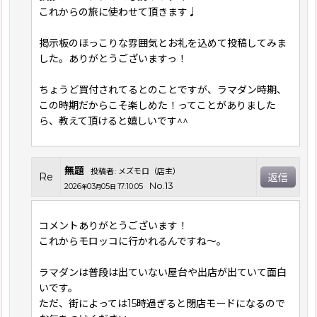
これからの旅に使わせて頂きます♩
掲示板のほっこりな雰囲気とお礼を込めて投稿してみま
した。ありがとうございますっ！
ちょうど買付されてるとのことですが、ラマダン時期、
この時期だからこそ楽しめた！ってことがありました
ら、教えて頂けると嬉しいです^^
無題
投稿者
:
メズモロ（店主）
Re
返信
No.13
2026
03
05
17:10:05
年
月
日
コメントありがとうございます！
これからモロッコに行かれるんですね〜。
ラマダンは普段は出ていない屋台や出店が出ていて面白
いです。
ただ、街によっては15時過ぎると閉店モードになるので