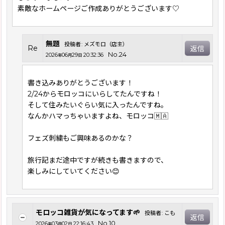
素敵なホームページご作成ありがとうございます♡
無題
投稿者
:
メズモロ（店主）
Re
返信
No.24
2026
06
29
20:32:36
年
月
日
書き込みありがとうございます！
2/24からモロッコにいらしてたんですね！
そして住みたいぐらい気に入ったんですね。
なんかハマっちゃいますよね、モロッコ🇲🇦
フェズ刺繍もご興味あるのかな？
旅行記まだ途中ですが続きも書きますので、
楽しみにしていてください😊
モロッコ雑貨が気になってます🌱
投稿者
:
こも
返信
No.10
2026
03
02
22:16:43
年
月
日