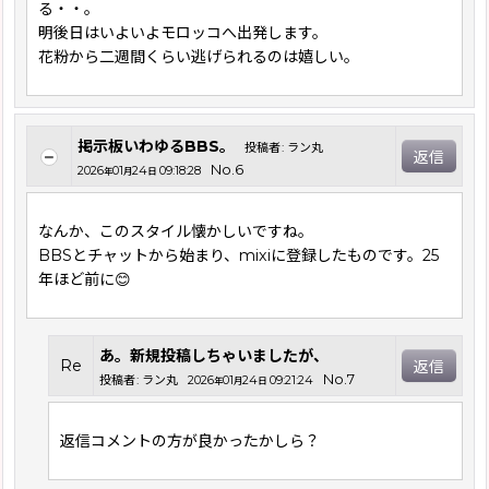
る・・。
明後日はいよいよモロッコへ出発します。
花粉から二週間くらい逃げられるのは嬉しい。
掲示板いわゆるBBS。
投稿者
:
ラン丸
返信
No.6
2026
01
24
09:18:28
年
月
日
なんか、このスタイル懐かしいですね。
BBSとチャットから始まり、mixiに登録したものです。25
年ほど前に😊
あ。新規投稿しちゃいましたが、
Re
返信
No.7
投稿者
:
ラン丸
2026
01
24
09:21:24
年
月
日
返信コメントの方が良かったかしら？