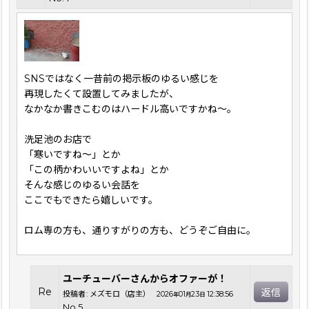
SNSではなく一昔前の掲示板のゆるい感じを
再現したくて設置してみましたが、
なかなか書きこむのはハードル高いですかね〜。
洗足池のお店で
「寒いですね〜」とか
「この柄かわいいですよね」とか
そんな感じのゆるい会話を
ここでもできたら嬉しいです。
ロム専の方も、通りすがりの方も、どうぞご自由に。
ユーチューバーさんからオファーが！
Re
返信
投稿者
:
メズモロ（店主）
2026
01
23
12:38:56
年
月
日
No.5