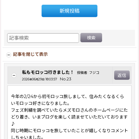
新規投稿
検索
記事を閉じて表示
私もモロッコ行きました！
投稿者
:
フジコ
返信
No.23
2026
06
29
18:03:57
年
月
日
今年の2/24から初モロッコ旅しまして、住みたくなるくら
いモロッコ好きになりました。
フェズ刺繍を調べていたらメズモロさんのホームページにた
どり着き、いまブログを楽しく読ませていただいております
♪
同じ時期にモロッコを旅していたことが嬉しくなりコメント
しちゃいました。