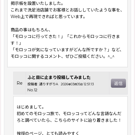
掲示板を設置いたしました。
これまで洗足池店舗でお客様とお話ししていたような事を、
Web上で再現できればと思っています。
商品の事はもちろん、
「モロッコに行ってきた！」「これからモロッコに行きま
す！」
「モロッコが気になっていますがどんな所ですか？」など、
モロッコに関するコメント、ぜひご投稿ください。^_^
ふと目に止まり投稿してみました
Re
返信
投稿者
:
通りすがりA
2026
03
05
12:51:13
年
月
日
No.12
はじめまして。
初めてのモロッコ旅で、モロッコってどんな言語なんだ
ろと調べていたら、こちらのサイトに辿り着きました！
挨拶のページ、とても読みやすく