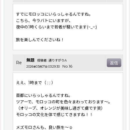
すでにモロッコにいらっしゃるんですね。
こちら、今ラバトにいますが、
夜中の1時くらいまで若者が騒いでます(~_~;)
旅を楽しんでくださいね！
無題
投稿者
:
通りすがりA
Re
返信
No.16
2026
03
07
03:29:30
年
月
日
ええ、1時まで（ ; ; ）
首都にいらっしゃるんですね。
ツアーで、モロッコの町を色々まわっております〜。
（オリーブ、オレンジが美味し過ぎて虜です笑）
モロッコの文化を体で感じてきますね！！
メズモロさんも、良い旅を〜☺︎