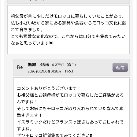
祖父母が昔に少しだけモロッコに暮らしていたことがあり、
私も小さい頃から家にある家具や食器からモロッコ文化に触
れて育ちました。
とても素敵な文化なので、これからは自分でも集めてみたい
なぁと思っています🌟
無題
投稿者
:
メズモロ（店主）
Re
返信
No.11
2026
03
03
01:28:41
年
月
日
コメントありがとうございます！
お祖父様とお祖母様がモロッコで暮らしたご経験がある
んですね！
そしてお家にもモロッコが取り入れられていたなんて素
敵すぎます！
イスラミックだけどフランスっぽさもあっておしゃれで
すよね。
ぜひモロッコ雑貨集めてみてください❣️