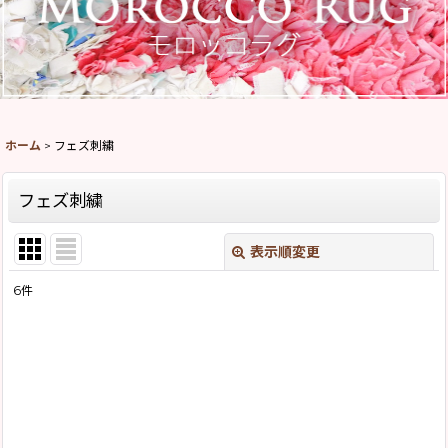
ホーム
>
フェズ刺繍
フェズ刺繍
表示順変更
閉じる
6
件
表示数
:
並び順
:
絞り込む