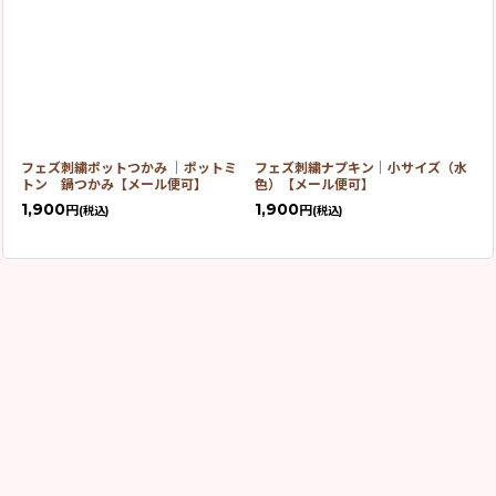
フェズ刺繍ポットつかみ ｜ポットミ
フェズ刺繍ナプキン｜小サイズ（水
トン 鍋つかみ【メール便可】
色）【メール便可】
1,900
1,900
円
円
(税込)
(税込)