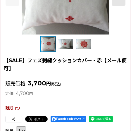
【SALE】フェズ刺繍クッションカバー・赤【メール便
可】
3,700
販売価格
:
円
(税込)
4,700
定価
:
円
残り1つ
Facebookでシェア
数量
: