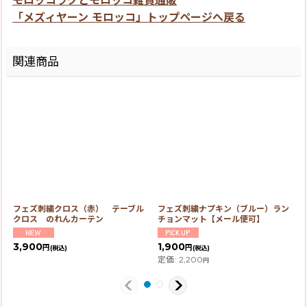
モロッコラグとモロッコ雑貨通販
「メズィヤーン モロッコ」トップページへ戻る
関連商品
フェズ刺繍クロス（赤） テーブル
フェズ刺繍ナプキン（ブルー）ラン
クロス のれんカーテン
チョンマット【メール便可】
3,900
1,900
円
円
(税込)
(税込)
定価
:
2,200
円