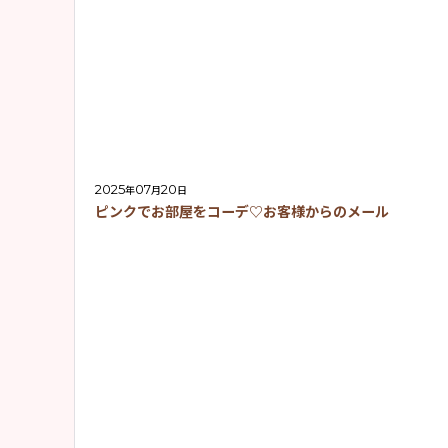
2025
07
20
年
月
日
ピンクでお部屋をコーデ♡お客様からのメール