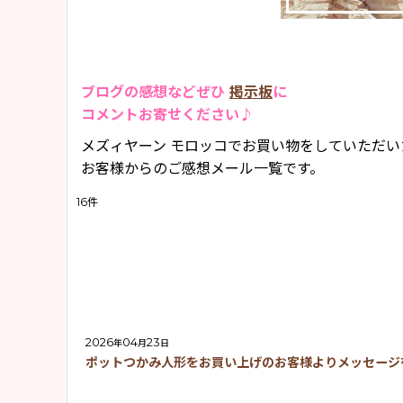
2015年
「お店のこと」
2013年
お客様からのメール
ブログの感想などぜひ
イベント情報
掲示板
に
コメントお寄せください♪
「その他」
メズィヤーン モロッコでお買い物をしていただい
お客様からのご感想メール一覧です。
16
件
2026
04
23
年
月
日
ポットつかみ人形をお買い上げのお客様よりメッセージ