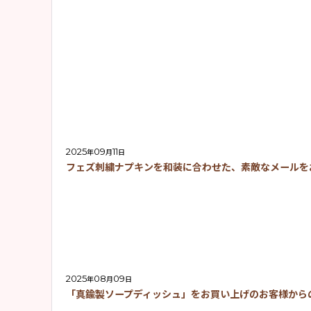
2025
09
11
年
月
日
フェズ刺繍ナプキンを和装に合わせた、素敵なメールを
2025
08
09
年
月
日
「真鍮製ソープディッシュ」をお買い上げのお客様から