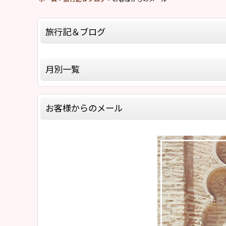
旅行記＆ブログ
全記事一覧
月別一覧
モロッコ旅行記Season8(2026)
2026年
モロッコ旅行記Season5(2019)
お客様からのメール
2025年
モロッコ旅行記Season4(2018)
2020年
モロッコ旅行記Season2(2015)
2019年
モロッコ旅行記Season1(2013)
2018年
「モロッコラグのお話」
2017年
「バブーシュのお話」
2016年
「モロッコ雑貨のお話」