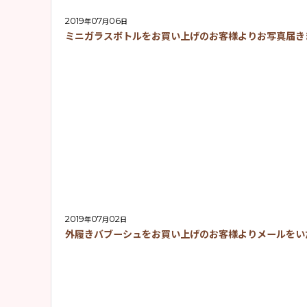
2019
07
06
年
月
日
ミニガラスボトルをお買い上げのお客様よりお写真届き
2019
07
02
年
月
日
外履きバブーシュをお買い上げのお客様よりメールをい