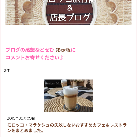
2019年
モロッコ旅行記Season1(2013)
2018年
「モロッコラグのお話」
2017年
「バブーシュのお話」
2016年
「モロッコ雑貨のお話」
2015年
ブログの感想などぜひ
掲示板
に
「お店のこと」
コメントお寄せください♪
2013年
お客様からのメール
2
件
イベント情報
「その他」
2015
09
09
年
月
日
モロッコ・マラケシュの失敗しないおすすめカフェ＆レストラ
ンをまとめました。