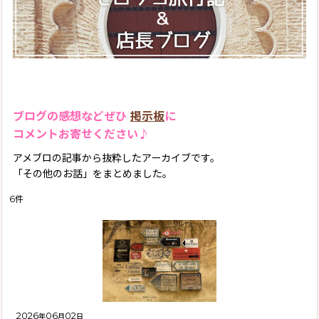
2019年
モロッコ旅行記Season1(2013)
2018年
「モロッコラグのお話」
2017年
「バブーシュのお話」
2016年
「モロッコ雑貨のお話」
2015年
ブログの感想などぜひ
掲示板
に
「お店のこと」
コメントお寄せください♪
2013年
お客様からのメール
アメブロの記事から抜粋したアーカイブです。
「その他のお話」をまとめました。
イベント情報
6
件
「その他」
2026
06
02
年
月
日