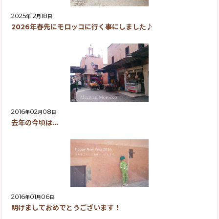
2025
12
18
年
月
日
2026年春先にモロッコに行く事にしました♪
2016
02
08
年
月
日
去年の今頃は…
2016
01
06
年
月
日
明けましておめでとうございます！