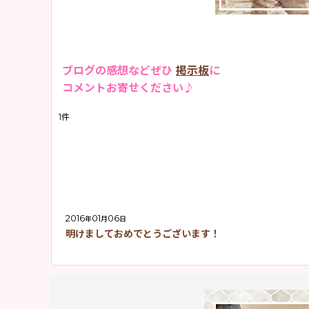
2015年
「お店のこと」
2013年
お客様からのメール
ブログの感想などぜひ
イベント情報
掲示板
に
コメントお寄せください♪
「その他」
1
件
2016
01
06
年
月
日
明けましておめでとうございます！