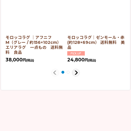
モロッコラグ ｜アフニフ
モロッコラグ｜ゼンモール・赤
M（グレー / 約156×102cm）
(約128×69cm） 送料無料 美
エリアラグ 一点もの 送料無
品
料 良品
38,000
24,800
円
円
(税込)
(税込)