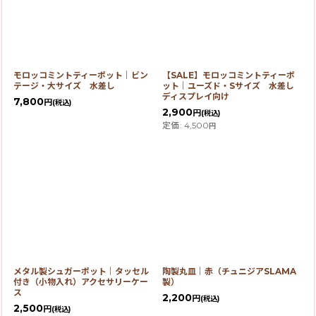
モロッコミントティーポット｜ビン
【SALE】モロッコミントティーポ
テージ・大サイズ 水差し
ット｜ユーズド・Sサイズ 水差し
ディスプレイ向け
7,800
円
(税込)
2,900
円
(税込)
定価
:
4,500
円
メタル製シュガーポット｜タッセル
陶製丸皿｜赤（チュニジアSLAMA
付き（小物入れ）アクセサリーケー
製）
ス
2,200
円
(税込)
2,500
円
(税込)