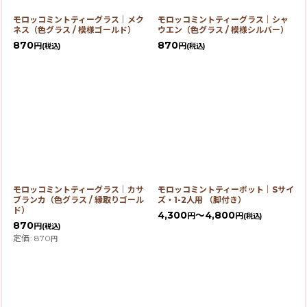
モロッコミントティーグラス｜メク
モロッコミントティーグラス｜シャ
ネス（色グラス / 模様ゴールド）
ウエン（色グラス / 模様シルバー）
870
870
円
円
(税込)
(税込)
モロッコミントティーグラス｜カサ
モロッコミントティーポット｜Sサイ
ブランカ（色グラス / 縁取りゴール
ズ・1-2人用 （脚付き）
ド）
4,300
～4,800
円
円
(税込)
870
円
(税込)
定価
:
870
円