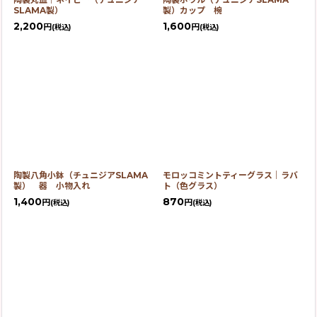
SLAMA製）
製）カップ 椀
2,200
1,600
円
円
(税込)
(税込)
陶製八角小鉢（チュニジアSLAMA
モロッコミントティーグラス｜ラバ
製） 器 小物入れ
ト（色グラス）
1,400
870
円
円
(税込)
(税込)