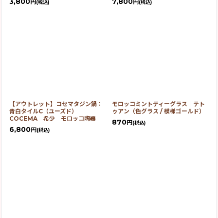
3,800
7,800
円
円
(税込)
(税込)
【アウトレット】コセマタジン鍋：
モロッコミントティーグラス｜テト
青白タイルC（ユーズド）
ゥアン（色グラス / 模様ゴールド）
COCEMA 希少 モロッコ陶器
870
円
(税込)
6,800
円
(税込)