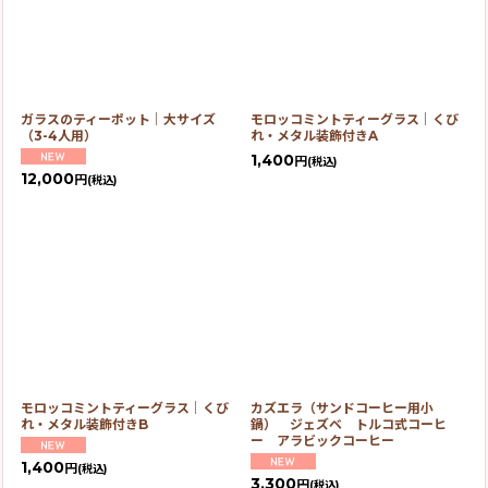
絞り込む
ガラスのティーポット｜大サイズ
モロッコミントティーグラス｜くび
（3-4人用）
れ・メタル装飾付きA
1,400
円
(税込)
12,000
円
(税込)
モロッコミントティーグラス｜くび
カズエラ（サンドコーヒー用小
れ・メタル装飾付きB
鍋） ジェズベ トルコ式コーヒ
ー アラビックコーヒー
1,400
円
(税込)
3,300
円
(税込)