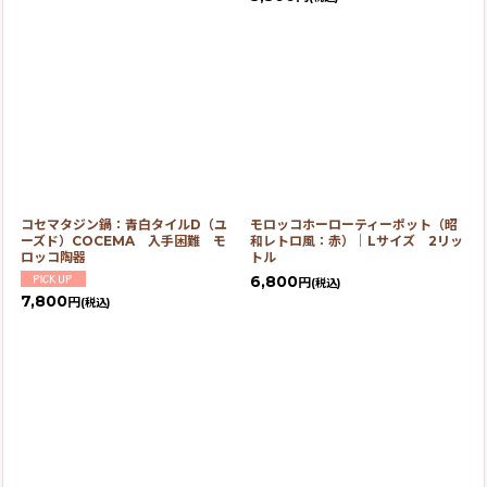
コセマタジン鍋：青白タイルD（ユ
モロッコホーローティーポット（昭
ーズド）COCEMA 入手困難 モ
和レトロ風：赤）｜Lサイズ 2リッ
ロッコ陶器
トル
6,800
円
(税込)
7,800
円
(税込)