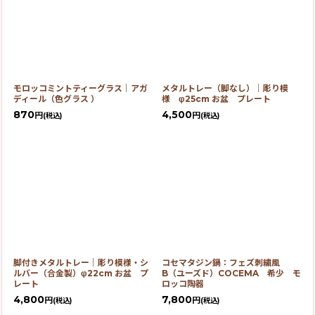
モロッコミントティーグラス｜アガ
メタルトレー（脚なし）｜彫り模
ディール（色グラス ）
様 φ25cm お盆 プレート
870
4,500
円
円
(税込)
(税込)
脚付きメタルトレー｜彫り模様・シ
コセマタジン鍋：フェズ刺繍風
ルバー（合金製）φ22cm お盆 プ
B（ユーズド）COCEMA 希少 モ
レート
ロッコ陶器
4,800
7,800
円
円
(税込)
(税込)