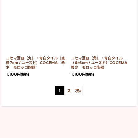
コセマ豆皿（丸）：青白タイル（直
コセマ豆皿（角）：青白タイル
径7cm / ユーズド）COCEMA 希
（6×6cm / ユーズド）COCEMA
少 モロッコ陶器
希少 モロッコ陶器
1,100
1,100
円
円
(税込)
(税込)
1
2
次
»