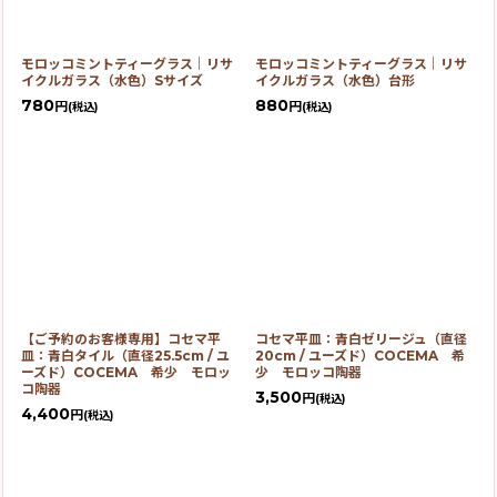
モロッコミントティーグラス｜リサ
モロッコミントティーグラス｜リサ
イクルガラス（水色）Sサイズ
イクルガラス（水色）台形
780
880
円
円
(税込)
(税込)
【ご予約のお客様専用】コセマ平
コセマ平皿：青白ゼリージュ（直径
皿：青白タイル（直径25.5cm / ユ
20cm / ユーズド）COCEMA 希
ーズド）COCEMA 希少 モロッ
少 モロッコ陶器
コ陶器
3,500
円
(税込)
4,400
円
(税込)