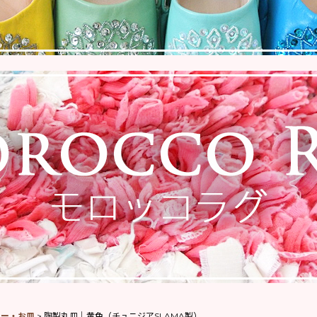
レー・お皿
>
陶製丸皿｜黄色（チュニジアSLAMA製）