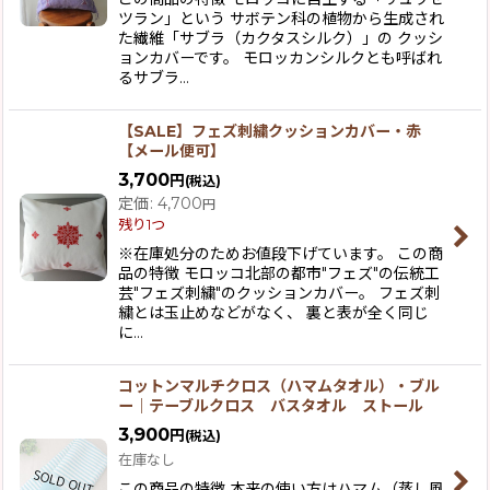
ツラン」という サボテン科の植物から生成され
た繊維「サブラ（カクタスシルク）」の クッシ
ョンカバーです。 モロッカンシルクとも呼ばれ
るサブラ…
【SALE】フェズ刺繍クッションカバー・赤
【メール便可】
3,700
円
(税込)
定価
:
4,700
円
残り1つ
※在庫処分のためお値段下げています。 この商
品の特徴 モロッコ北部の都市"フェズ"の伝統工
芸"フェズ刺繍"のクッションカバー。 フェズ刺
繍とは玉止めなどがなく、 裏と表が全く同じ
に…
コットンマルチクロス（ハマムタオル）・ブル
ー｜テーブルクロス バスタオル ストール
3,900
円
(税込)
在庫なし
この商品の特徴 本来の使い方はハマム（蒸し風