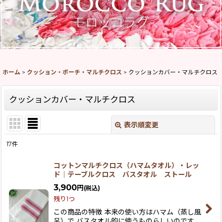
ホーム
>
クッション・ポーチ・マルチクロス
>
クッションカバー・マルチクロス
クッションカバー・マルチクロス
表示順変更
閉じる
17
件
表示数
:
コットンマルチクロス（ハマムタオル）・レッ
ド｜テーブルクロス バスタオル ストール
並び順
:
3,900
円
(税込)
残り1つ
絞り込む
この商品の特徴 本来の使い方はハマム（蒸し風
呂）で バスタオル的に使うものらしいのです