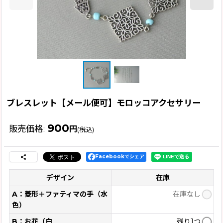
ブレスレット【メール便可】モロッコアクセサリー
900
販売価格
:
円
(税込)
Facebookでシェア
デザイン
在庫
A：菱形＋ファティマの手（水
在庫なし
色）
B：お花（白
残り1つ