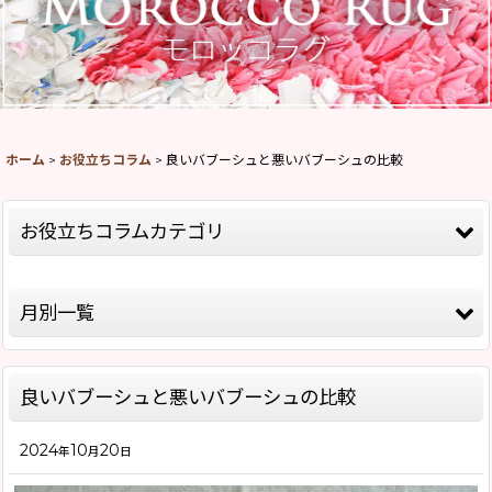
ホーム
>
お役立ちコラム
>
良いバブーシュと悪いバブーシュの比較
お役立ちコラムカテゴリ
全記事
月別一覧
モロッコ情報
2026年
バブーシュについて
良いバブーシュと悪いバブーシュの比較
2025年
モロッコラグ について
2024
10
20
2024年
年
月
日
お店について