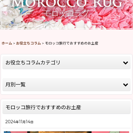
ホーム
>
お役立ちコラム
>
モロッコ旅行でおすすめのお土産
お役立ちコラムカテゴリ
全記事
月別一覧
モロッコ情報
2026年
バブーシュについて
モロッコ旅行でおすすめのお土産
2025年
モロッコラグ について
2024
11
14
2024年
年
月
日
お店について