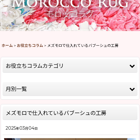
ホーム
>
お役立ちコラム
>
メズモロで仕入れているバブーシュの工房
お役立ちコラムカテゴリ
全記事
月別一覧
モロッコ情報
2026年
バブーシュについて
メズモロで仕入れているバブーシュの工房
2025年
モロッコラグ について
2025
03
04
2024年
年
月
日
お店について