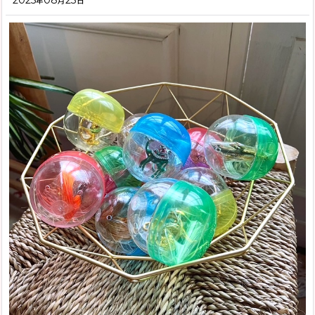
年
月
日
2019年
モロッコ旅行記Season1(2013)
2018年
「モロッコラグのお話」
2017年
「バブーシュのお話」
2016年
「モロッコ雑貨のお話」
2015年
「お店のこと」
2013年
お客様からのメール
イベント情報
「その他」