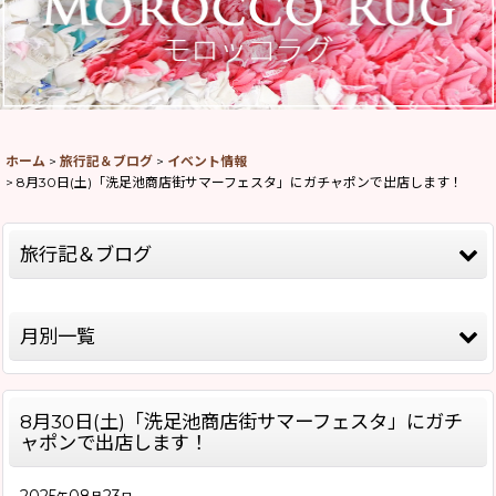
ホーム
>
旅行記＆ブログ
>
イベント情報
>
8月30日(土)「洗足池商店街サマーフェスタ」にガチャポンで出店します！
旅行記＆ブログ
全記事一覧
月別一覧
モロッコ旅行記Season8(2026)
2026年
モロッコ旅行記Season5(2019)
8月30日(土)「洗足池商店街サマーフェスタ」にガチ
2025年
モロッコ旅行記Season4(2018)
ャポンで出店します！
2020年
モロッコ旅行記Season2(2015)
2025
08
23