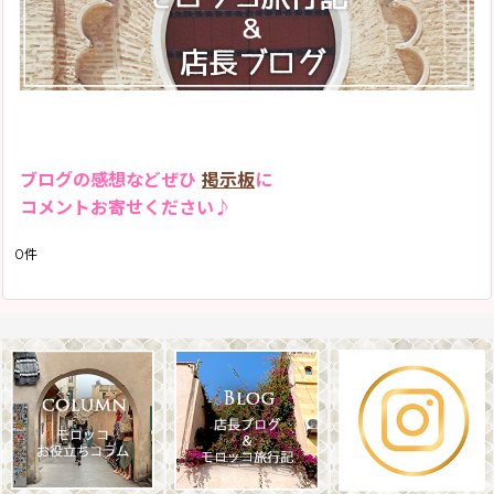
2019年
モロッコ旅行記Season1(2013)
2018年
「モロッコラグのお話」
2017年
「バブーシュのお話」
2016年
「モロッコ雑貨のお話」
2015年
ブログの感想などぜひ
掲示板
に
「お店のこと」
コメントお寄せください♪
2013年
お客様からのメール
0
件
イベント情報
「その他」