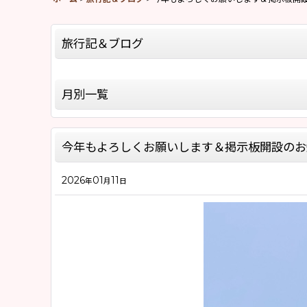
旅行記＆ブログ
全記事一覧
月別一覧
モロッコ旅行記Season8(2026)
2026年
モロッコ旅行記Season5(2019)
今年もよろしくお願いします＆掲示板開設のお
2025年
モロッコ旅行記Season4(2018)
2026
01
11
2020年
年
月
日
モロッコ旅行記Season2(2015)
2019年
モロッコ旅行記Season1(2013)
2018年
「モロッコラグのお話」
2017年
「バブーシュのお話」
2016年
「モロッコ雑貨のお話」