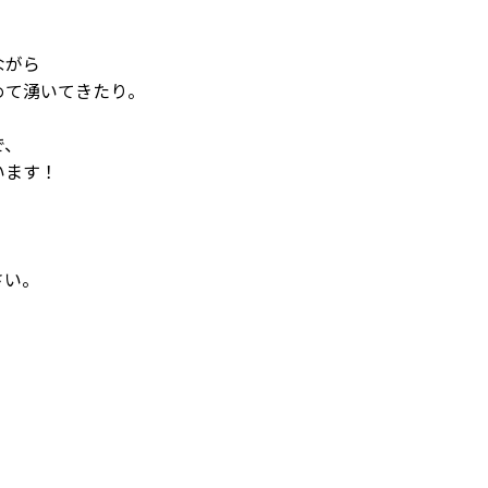
ながら
めて湧いてきたり。
で、
います！
さい。