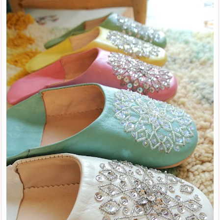
2019年
モロッコ旅行記Season1(2013)
2018年
「モロッコラグのお話」
2017年
「バブーシュのお話」
2016年
「モロッコ雑貨のお話」
2015年
「お店のこと」
2013年
お客様からのメール
イベント情報
「その他」