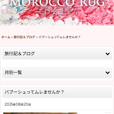
ホーム
>
旅行記＆ブログ
>
バブーシュってムレませんか？
旅行記＆ブログ
全記事一覧
月別一覧
モロッコ旅行記Season8(2026)
2026年
モロッコ旅行記Season5(2019)
バブーシュってムレませんか？
2025年
モロッコ旅行記Season4(2018)
2025
08
20
2020年
年
月
日
モロッコ旅行記Season2(2015)