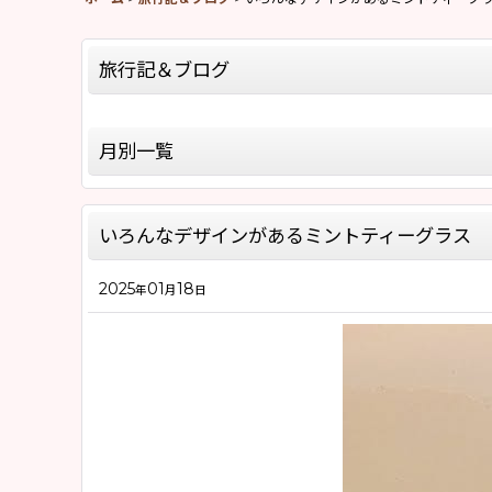
旅行記＆ブログ
全記事一覧
月別一覧
モロッコ旅行記Season8(2026)
2026年
モロッコ旅行記Season5(2019)
いろんなデザインがあるミントティーグラス
2025年
モロッコ旅行記Season4(2018)
2025
01
18
2020年
年
月
日
モロッコ旅行記Season2(2015)
2019年
モロッコ旅行記Season1(2013)
2018年
「モロッコラグのお話」
2017年
「バブーシュのお話」
2016年
「モロッコ雑貨のお話」