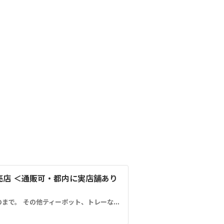
。
店 ＜通販可・都内に実店舗あり
ミントティーグラスはカラフルなものからメタル装飾のものまで。 その他ティーポット、トレーなどございます。店舗は東急池上線・洗足池駅から徒歩1分。