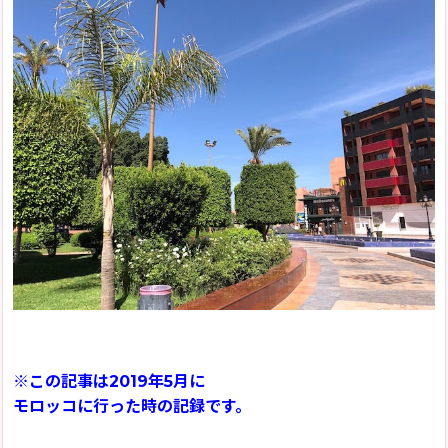
2019年
モロッコ旅行記Season1(2013)
2018年
「モロッコラグのお話」
2017年
「バブーシュのお話」
2016年
「モロッコ雑貨のお話」
2015年
「お店のこと」
2013年
お客様からのメール
イベント情報
「その他」
※この記事は2019年5月に
モロッコに行った時の記録です。